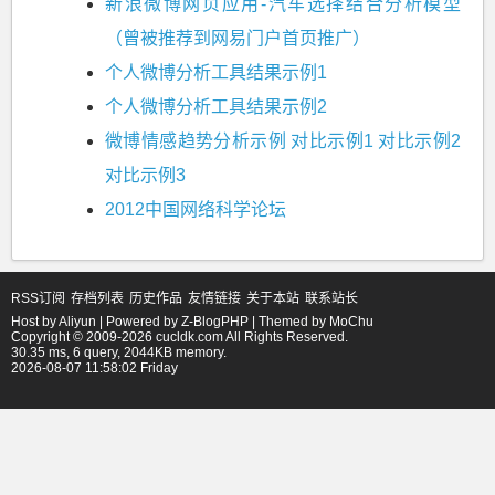
新浪微博网页应用-汽车选择结合分析模型
（曾被推荐到网易门户首页推广）
个人微博分析工具结果示例1
个人微博分析工具结果示例2
微博情感趋势分析示例
对比示例1
对比示例2
对比示例3
2012中国网络科学论坛
RSS订阅
存档列表
历史作品
友情链接
关于本站
联系站长
Host by
Aliyun
| Powered by
Z-BlogPHP
| Themed by
MoChu
Copyright © 2009-2026 cucldk.com All Rights Reserved.
30.35 ms, 6 query, 2044KB memory.
2026-08-07 11:58:02 Friday