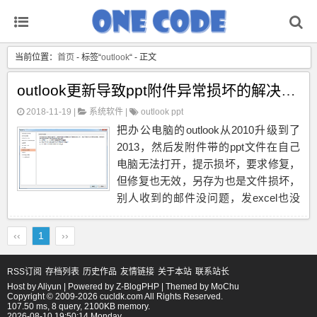
当前位置：
首页
- 标签“
outlook
“ - 正文
outlook更新导致ppt附件异常损坏的解决方法
2018-11-19 |
系统软件
|
outlook
ppt
把办公电脑的outlook从2010升级到了
2013，然后发附件带的ppt文件在自己
电脑无法打开，提示损坏，要求修复，
但修复也无效，另存为也是文件损坏，
别人收到的邮件没问题，发excel也没
问题，只有pptx文件损坏，网上搜索找
到解决方法如下，文件损坏原因未知：
‹‹
1
››
在电脑随便打开一个ppt文件，依次打
开...
RSS订阅
存档列表
历史作品
友情链接
关于本站
联系站长
Host by
Aliyun
| Powered by
Z-BlogPHP
| Themed by
MoChu
Copyright © 2009-2026 cucldk.com All Rights Reserved.
107.50 ms, 8 query, 2100KB memory.
2026-08-10 19:50:14 Monday