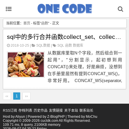
当前位置：
首页
- 标签“
函数
“ - 正文
sql中的多行合并函数collect_set、collect_list 、concat_ws
2018-10-25 |
SQL数据
|
SQL
函数
数据库
从数据库里取N个字段，然后组合到一
起用“，”分割显示，起初想到用
CONCAT()来处理，好是麻烦，没想到
在手册里居然有提到CONCAT_WS()，
非常好用。 CONCAT_WS(separator,
str1, str2,...) 它是一个特殊形式的
CONCAT()...
‹‹
1
››
RSS订阅
存档列表
历史作品
友情链接
关于本站
联系站长
Host by
Aliyun
| Powered by
Z-BlogPHP
| Themed by
MoChu
Copyright © 2009-2026 cucldk.com All Rights Reserved.
109.71 ms, 8 query, 2106KB memory.
2026-08-07 04:35:22 Friday