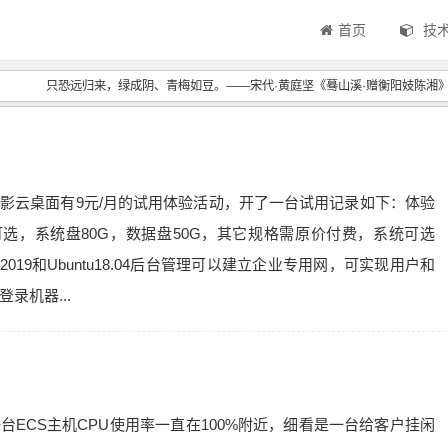
首页
技
只恐远归来，绿成阴、青梅如豆。——宋代·黄庭坚《蓦山溪·赠衡阳妓陈湘
影云桌面有9元/月的试用体验活动，开了一台试用记录如下：体验
可选，系统盘80G，数据盘50G，其它规格需原价付费，系统可选
2016、2019和Ubuntu18.04后台管理可以建立企业专用网，可实现用户和
录机器...
台ECS主机CPU使用率一直在100%附近，细看是一台给客户挂闲