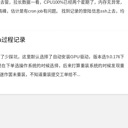
去管，拉长数据一看，CPU100%已经两个星期了，内存无异常，
峰，估计是有cron job有问题。 找到记录的登陆信息ssh上去，均
pu过程记录
为了少踩坑，这里默认选择了自动安装GPU驱动，版本选9.0.176下
：这里是在下单选操作系统的时候选择，后来打算重装系统的时候发现重
遂作罢未重装，不知道重装提交工单给不...