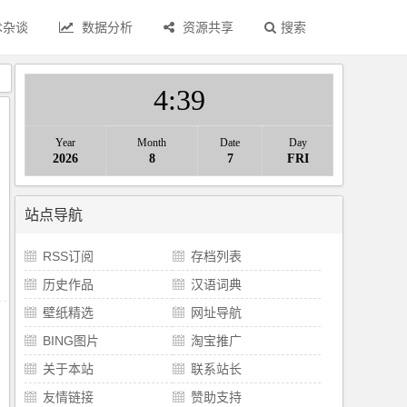
术杂谈
数据分析
资源共享
搜索
》
4
39
Year
Month
Date
Day
2026
8
7
FRI
站点导航
RSS订阅
存档列表
历史作品
汉语词典
壁纸精选
网址导航
BING图片
淘宝推广
关于本站
联系站长
友情链接
赞助支持