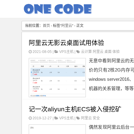
当前位置：
首页
- 标签“
阿里云
“ - 正文
阿里云无影云桌面试用体验
2021-08-05 |
VPS主机
|
云计算
阿里云
桌面
体验
无意中看到阿里云的无
价的只有2核2G内存
windows server
机器的关系管理，等等登
记一次aliyun主机ECS被入侵挖矿
2019-12-27 |
VPS主机
|
阿里云
安全
偶然发现阿里云后台一