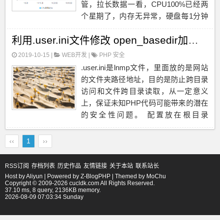
管，拉长数据一看，CPU100%已经两
个星期了，内存无异常，硬盘每1分钟
会有尖状高峰，估计是有cron job有问
利用.user.ini文件修改 open_basedir加强php系统安全性
题。 找到记录的登陆信息ssh上去，均
提示密码错误...
2019-10-15 |
WEB开发
|
PHP
安全
.user.ini是lnmp文件，里面放的是网站
的文件夹路径地址，目的是防止跨目录
访问和文件跨目录读取，从一定意义
上，保证未知PHP代码可能带来的潜在
的安全性问题。 配置放在根目录
.user.ini open_basedir=/项目路
径/:/tmp/...
‹‹
1
››
RSS订阅
存档列表
历史作品
友情链接
关于本站
联系站长
Host by
Aliyun
| Powered by
Z-BlogPHP
| Themed by
MoChu
Copyright © 2009-2026 cucldk.com All Rights Reserved.
37.10 ms, 8 query, 2136KB memory.
2026-08-09 07:03:34 Sunday