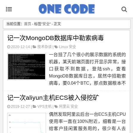
当前位置：
首页
- 标签“
安全
“ - 正文
记一次MongoDB数据库中勒索病毒
2020-12-14 |
技术杂谈
|
Linux
安全
一台挂了几个很小的展示数据的系统的
机器，某天前端页面打开显示异常，接
口获取不到数据，登陆ssh，查看
MongoDB数据库日志，居然中招勒索
病毒，要0.04个BTC，那点数据根本不
值这些钱，有完整备份，还是恢复备份
记一次aliyun主机ECS被入侵挖矿
吧。ssh端口已经改成了5位数的，密码
也设置了极其复杂的，应该不是通过
2019-12-27 |
VPS主机
|
阿里云
安全
ssh进来的，猜测...
偶然发现阿里云后台一台ECS主机CPU
使用率一直在100%附近，细看是一台
给客户挂闲置服务用的，很少有人去