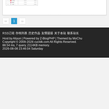
‹‹
1
››
RSS订阅
存档列表
历史作品
友情链接
关于本站
联系站长
Host by
Aliyun
| Powered by
Z-BlogPHP
| Themed by
MoChu
Copyright © 2009-2026 cucldk.com All Rights Reserved.
88.54 ms, 7 query, 2114KB memory.
2026-08-08 23:46:04 Saturday