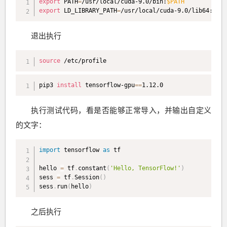
export
 PATH
=
/usr/local/cuda-9.0/bin:
$PATH
export
 LD_LIBRARY_PATH
=
/usr/local/cuda-9.0/lib64:
$LD_
退出执行
source
 /etc/profile
pip3 
install
 tensorflow-gpu
==
1.12.0
执行测试代码，看是否能够正常导入，并输出自定义
的文字：
import
 tensorflow 
as
 tf

hello 
=
 tf
.
constant
(
'Hello, TensorFlow!'
)
sess 
=
 tf
.
Session
(
)
sess
.
run
(
hello
)
之后执行