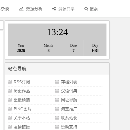
术杂谈
数据分析
资源共享
搜索
》
13
:
24
Year
Month
Date
Day
2026
8
7
FRI
站点导航
RSS订阅
存档列表
历史作品
汉语词典
壁纸精选
网址导航
BING图片
淘宝推广
关于本站
联系站长
友情链接
赞助支持