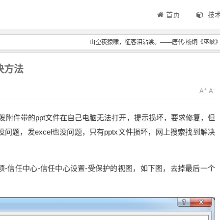
首页
技
山空夜猿啸，征客泪沾裳。——唐代·杨炯《巫峡
决方法
+
-
A
A
3，然后发附件带的ppt文件在自己电脑无法打开，提示损坏，要求修复，但
题，发excel也没问题，只有pptx文件损坏，网上搜索找到解决
选项-信任中心-信任中心设置-受保护的视图，如下图，去掉最后一个