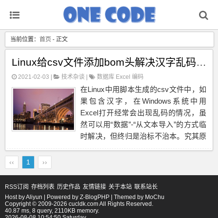
当前位置：
首页
- 正文
Linux给csv文件添加bom头解决汉字乱码问题
2021-02-03 |
技术杂谈
|
数据库
Excel
编码
在Linux中用脚本生成的csv文件中，如
果包含汉字，在Windows系统中用
Excel打开经常会出现乱码的情况，虽
然可以用“数据”-“从文本导入”的方式临
时解决，但终归是治标不治本。究其原
因是Windows系统的Excel会去读取文
件的bom头数据，如果读不到，就默认
‹‹
1
››
使用Windows自身的编码格...
RSS订阅
存档列表
历史作品
友情链接
关于本站
联系站长
Host by
Aliyun
| Powered by
Z-BlogPHP
| Themed by
MoChu
Copyright © 2009-2026 cucldk.com All Rights Reserved.
40.87 ms, 8 query, 2110KB memory.
2026-08-08 10:54:50 Saturday