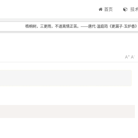
首页
技
梧桐树，三更雨，不道离情正苦。——唐代·温庭筠《更漏子·玉炉香
+
-
A
A