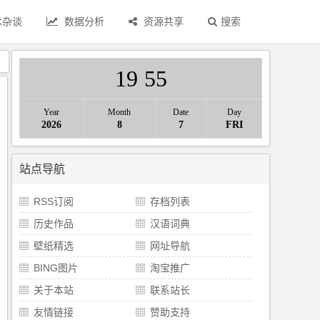
术杂谈
数据分析
资源共享
搜索
》
19
:
55
Year
Month
Date
Day
2026
8
7
FRI
站点导航
RSS订阅
存档列表
历史作品
汉语词典
壁纸精选
网址导航
BING图片
淘宝推广
关于本站
联系站长
友情链接
赞助支持