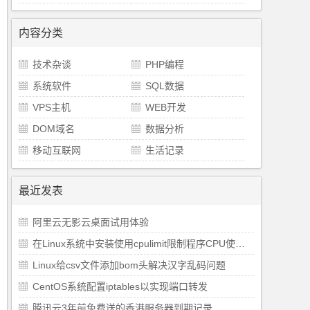
内容分类
+x aria2.sh 
&&
bash
 aria2.sh
技术杂谈
PHP编程
系统软件
SQL数据
VPS主机
WEB开发
DOM域名
数据分析
移动互联网
生活记录
最近发表
阿里云无影云桌面试用体验
在Linux系统中安装使用cpulimit限制程序CPU使用率
Linux给csv文件添加bom头解决汉字乱码问题
CentOS系统配置iptables以实现端口转发
腾讯云3年前免费送的香港服务器到期记录