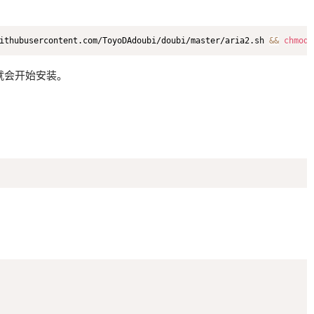
ithubusercontent.com/ToyoDAdoubi/doubi/master/aria2.sh 
&&
chmod
 
就会开始安装。