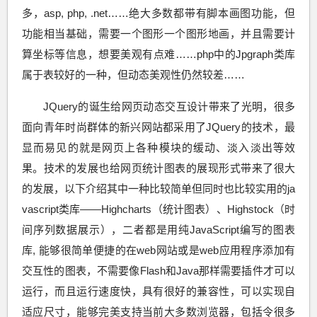
多，asp, php, .net……绝大多数都带有脚本画图功能，但
功能相当基础，需要一个图形一个图形地画，并且需要计
算坐标等信息，想要美观有点难……php中的Jpgraph类库
属于表较好的一种，但动态美观性仍然较差……
JQuery的诞生给网页动态交互设计带来了光明，很多
面向青年时尚群体的新兴网站都采用了JQuery的技术，最
显而易见的就是网页上各种模块的缓动、淡入淡出等效
果。技术的发展也给网页统计图表的展现形式带来了很大
的发展，以下介绍其中一种比较简单但同时也比较实用的ja
vascript类库——Highcharts（统计图表）、Highstock（时
间序列数据展示），二者都是用纯JavaScript编写的图表
库, 能够很简单便捷的在web网站或是web应用程序添加有
交互性的图表，不需要像Flash和Java那样需要插件才可以
运行，而且运行速度快，具有很好的兼容性，可以实现自
适应尺寸，能够完美支持当前大多数浏览器，包括令很多