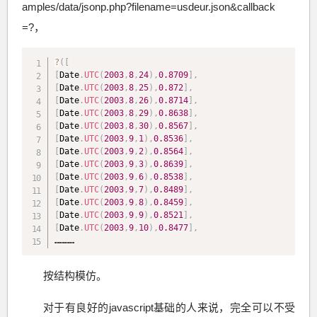
amples/data/jsonp.php?filename=usdeur.json&callback
=?，
?
(
[
[
Date
.
UTC
(
2003
,
8
,
24
)
,
0.8709
]
,
[
Date
.
UTC
(
2003
,
8
,
25
)
,
0.872
]
,
[
Date
.
UTC
(
2003
,
8
,
26
)
,
0.8714
]
,
[
Date
.
UTC
(
2003
,
8
,
29
)
,
0.8638
]
,
[
Date
.
UTC
(
2003
,
8
,
30
)
,
0.8567
]
,
[
Date
.
UTC
(
2003
,
9
,
1
)
,
0.8536
]
,
[
Date
.
UTC
(
2003
,
9
,
2
)
,
0.8564
]
,
[
Date
.
UTC
(
2003
,
9
,
3
)
,
0.8639
]
,
[
Date
.
UTC
(
2003
,
9
,
6
)
,
0.8538
]
,
[
Date
.
UTC
(
2003
,
9
,
7
)
,
0.8489
]
,
[
Date
.
UTC
(
2003
,
9
,
8
)
,
0.8459
]
,
[
Date
.
UTC
(
2003
,
9
,
9
)
,
0.8521
]
,
[
Date
.
UTC
(
2003
,
9
,
10
)
,
0.8477
]
,
…………
按结构模仿。
对于有良好的javascript基础的人来说，完全可以不受