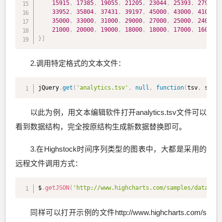
15915
,
17385
,
19055
,
21205
,
23044
,
25393
,
27935
,
33952
,
35804
,
37431
,
39197
,
45000
,
43000
,
41000
,
35000
,
33000
,
31000
,
29000
,
27000
,
25000
,
24000
,
21000
,
20000
,
19000
,
18000
,
18000
,
17000
,
16000
]
}
]
2.调用特定格式的文本文件：
jQuery
.
get
(
'analytics.tsv'
,
null
,
function
(
tsv
,
 state
以此为例，用文本编辑软件打开analytics.tsv文件可以
看到数据结构，完全按原结构生成新数据替换即可。
3.在Highstock时间序列类型的图表中，大都是采用的
远程文件调用方式：
$
.
getJSON
(
'http://www.highcharts.com/samples/data/jso
同样可以打开示例的文件http://www.highcharts.com/s