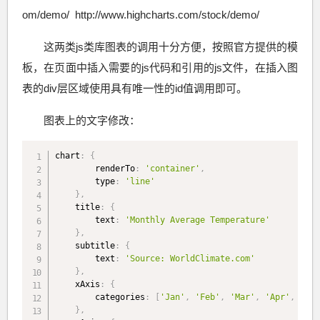
om/demo/ http://www.highcharts.com/stock/demo/
这两类js类库图表的调用十分方便，按照官方提供的模
板，在页面中插入需要的js代码和引用的js文件，在插入图
表的div层区域使用具有唯一性的id值调用即可。
图表上的文字修改：
chart
:
{
        renderTo
:
'container'
,
        type
:
'line'
}
,
    title
:
{
        text
:
'Monthly Average Temperature'
}
,
    subtitle
:
{
        text
:
'Source: WorldClimate.com'
}
,
    xAxis
:
{
        categories
:
[
'Jan'
,
'Feb'
,
'Mar'
,
'Apr'
,
'May
}
,