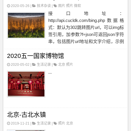
2020-05-26 |
技术杂谈
|
图片
照片
微软
接口地址：
http://api.cucldk.com/bing.php数据格
式：默认为302跳转图片url，可以img标
签引用，加参数?f=json可返回json字符
串，包括图片url地址和文字介绍，示例
如下{"url":"http:\/\/static.cucldk....
2020五一国家博物馆
2020-05-02 |
生活记录
|
北京
照片
...
北京-古北水镇
2019-11-21 |
生活记录
|
照片
北京
...