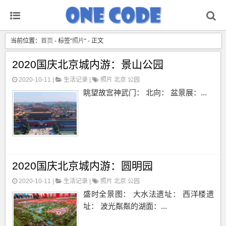
当前位置：
首页
- 标签“
照片
“ - 正文
2020国庆北京城内游：景山公园
2020-10-11 |
生活记录
|
照片
北京
公园
眺望故宫神武门： 北向： 盆景展：...
2020国庆北京城内游：圆明园
2020-10-11 |
生活记录
|
照片
北京
公园
盛时全景图： 大水法遗址： 西洋楼遗
址： 波光粼粼的湖面：...