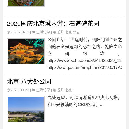
2020国庆北京城内游：石道碑花园
2020-10-11 |
生活记录
|
照片
北京
公园
公园介绍： 漕运时代，朝阳门到通州之
间的石道是运粮的必经之路，乾隆皇帝
立碑纪念。
https://www.sohu.com/a/341425329_11540
https://xw.qq.com/amphtml/20190917A0...
北京-八大处公园
2020-09-23 |
生活记录
|
照片
北京
高处远望，可以清晰看见中央电视塔，
和不是很清晰的CBD区域。...