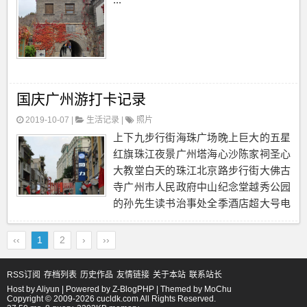
国庆广州游打卡记录
2019-10-07 |
生活记录
|
照片
上下九步行街海珠广场晚上巨大的五星
红旗珠江夜景广州塔海心沙陈家祠圣心
大教堂白天的珠江北京路步行街大佛古
寺广州市人民政府中山纪念堂越秀公园
的孙先生读书治事处全季酒店超大号电
视...
‹‹
1
2
›
››
RSS订阅
存档列表
历史作品
友情链接
关于本站
联系站长
Host by
Aliyun
| Powered by
Z-BlogPHP
| Themed by
MoChu
Copyright © 2009-2026 cucldk.com All Rights Reserved.