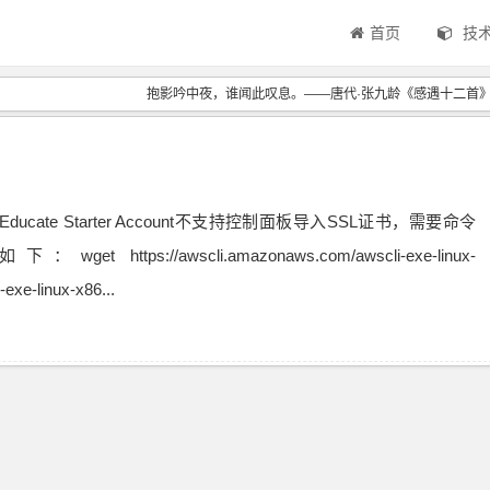
首页
技
抱影吟中夜，谁闻此叹息。——唐代·张九龄《感遇十二首
ducate Starter Account不支持控制面板导入SSL证书，需要命令
ttps://awscli.amazonaws.com/awscli-exe-linux-
exe-linux-x86...