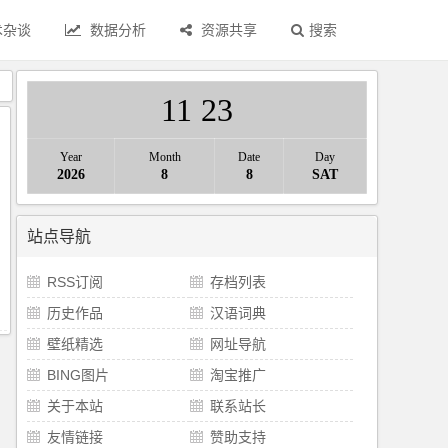
术杂谈
数据分析
资源共享
搜索
》
11
:
23
Year
Month
Date
Day
2026
8
8
SAT
站点导航
RSS订阅
存档列表
历史作品
汉语词典
壁纸精选
网址导航
BING图片
淘宝推广
关于本站
联系站长
友情链接
赞助支持