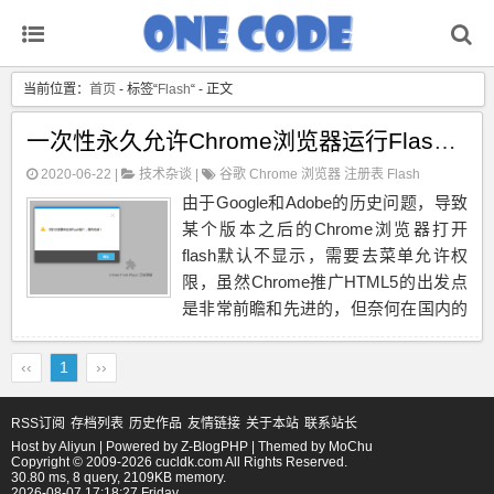
当前位置：
首页
- 标签“
Flash
“ - 正文
一次性永久允许Chrome浏览器运行Flash权限
2020-06-22 |
技术杂谈
|
谷歌
Chrome
浏览器
注册表
Flash
由于Google和Adobe的历史问题，导致
某个版本之后的Chrome浏览器打开
flash默认不显示，需要去菜单允许权
限，虽然Chrome推广HTML5的出发点
是非常前瞻和先进的，但奈何在国内的
很多现实情况，很多网站，尤其一些办
公用到的网站还是有很多用到Flash交
‹‹
1
››
互的地方，每次都要允许就很麻烦，
于...
RSS订阅
存档列表
历史作品
友情链接
关于本站
联系站长
Host by
Aliyun
| Powered by
Z-BlogPHP
| Themed by
MoChu
Copyright © 2009-2026 cucldk.com All Rights Reserved.
30.80 ms, 8 query, 2109KB memory.
2026-08-07 17:18:27 Friday