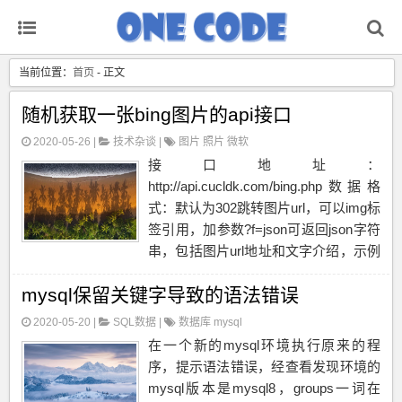
当前位置：
首页
- 正文
随机获取一张bing图片的api接口
2020-05-26 |
技术杂谈
|
图片
照片
微软
接口地址：
http://api.cucldk.com/bing.php数据格
式：默认为302跳转图片url，可以img标
签引用，加参数?f=json可返回json字符
串，包括图片url地址和文字介绍，示例
如下{"url":"http:\/\/static.cucldk....
mysql保留关键字导致的语法错误
2020-05-20 |
SQL数据
|
数据库
mysql
在一个新的mysql环境执行原来的程
序，提示语法错误，经查看发现环境的
mysql版本是mysql8，groups一词在