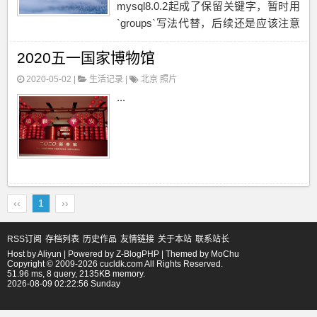
mysql8.0.2起成了保留关键字，暂时用
`groups`写法代替，后续还是应该注意
避免，这种坑也是防不胜防。You have
2020五一国家博物馆
an error in your SQL synta...
2020-05-02 |
生活记录
|
北京
照片
...
‹‹
1
››
RSS订阅
存档列表
历史作品
友情链接
关于本站
联系站长
Host by
Aliyun
| Powered by
Z-BlogPHP
| Themed by
MoChu
Copyright © 2009-2026 cucldk.com All Rights Reserved.
51.96 ms, 8 query, 2135KB memory.
2026-08-09 02:22:56 Sunday