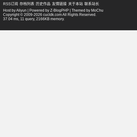
RSS订阅
存档列表
历史作品
友情链接
关于本站
联系站长
Host by
Aliyun
| Powered by
Z-BlogPHP
| Themed by
MoChu
Copyright © 2009-2026 cucldk.com All Rights Reserved.
37.04 ms, 11 query, 2166KB memory.