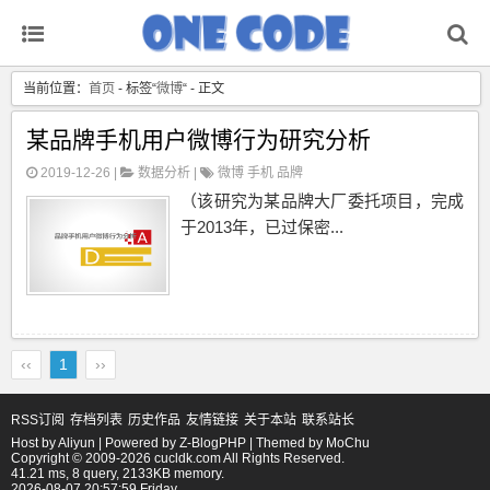
当前位置：
首页
- 标签“
微博
“ - 正文
某品牌手机用户微博行为研究分析
2019-12-26 |
数据分析
|
微博
手机
品牌
（该研究为某品牌大厂委托项目，完成
于2013年，已过保密...
‹‹
1
››
RSS订阅
存档列表
历史作品
友情链接
关于本站
联系站长
Host by
Aliyun
| Powered by
Z-BlogPHP
| Themed by
MoChu
Copyright © 2009-2026 cucldk.com All Rights Reserved.
41.21 ms, 8 query, 2133KB memory.
2026-08-07 20:57:59 Friday