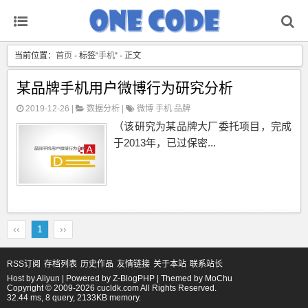
当前位置：
首页
- 标签“
手机
“ - 正文
某品牌手机用户微博行为研究分析
2019-12-26 |
数据分析
|
微博
手机
品牌
（该研究为某品牌大厂委托项目，完成
于2013年，已过保密...
‹‹
1
››
RSS订阅
存档列表
历史作品
友情链接
关于本站
联系站长
Host by
Aliyun
| Powered by
Z-BlogPHP
| Themed by
MoChu
Copyright © 2009-2026 cucldk.com All Rights Reserved.
32.44 ms, 8 query, 2133KB memory.