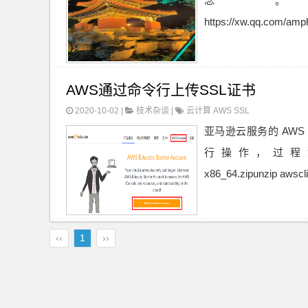
念。 https:/
https://xw.qq.com/amp
AWS通过命令行上传SSL证书
2020-10-02 |
技术杂谈
|
云计算
AWS
SSL
亚马逊云服务的 AWS E
行操作，过程如下：wget h
x86_64.zipunzip awscli-
‹‹
1
››