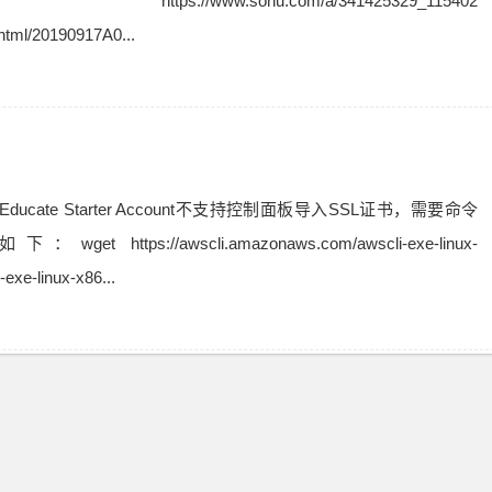
/www.sohu.com/a/341425329_115402
html/20190917A0...
ducate Starter Account不支持控制面板导入SSL证书，需要命令
ttps://awscli.amazonaws.com/awscli-exe-linux-
exe-linux-x86...