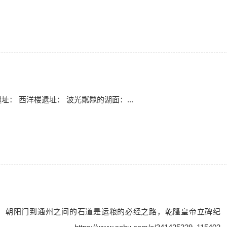
址： 西洋楼遗址： 波光粼粼的湖面：...
代，朝阳门到通州之间的石道是运粮的必经之路，乾隆皇帝立碑纪