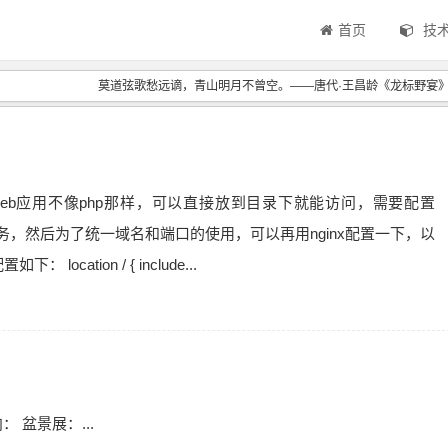
首页
技
莫道弦歌愁远谪，青山明月不曾空。——唐代·王昌龄《龙标野宴
的web应用不像php那样，可以直接放到目录下就能访问，需要配置
eb服务，然后为了统一域名和端口的使用，可以再用nginx配置一下，以
 location / { include...
 盆景展：...