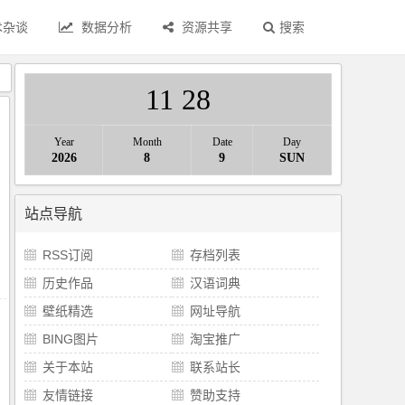
术杂谈
数据分析
资源共享
搜索
》
11
:
29
Year
Month
Date
Day
2026
8
9
SUN
站点导航
RSS订阅
存档列表
历史作品
汉语词典
壁纸精选
网址导航
BING图片
淘宝推广
关于本站
联系站长
友情链接
赞助支持