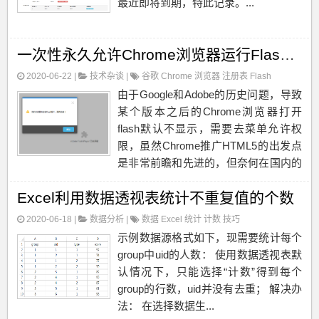
最近即将到期，特此记录。...
一次性永久允许Chrome浏览器运行Flash权限
2020-06-22 |
技术杂谈
|
谷歌
Chrome
浏览器
注册表
Flash
由于Google和Adobe的历史问题，导致
某个版本之后的Chrome浏览器打开
flash默认不显示，需要去菜单允许权
限，虽然Chrome推广HTML5的出发点
是非常前瞻和先进的，但奈何在国内的
很多现实情况，很多网站，尤其一些办
Excel利用数据透视表统计不重复值的个数
公用到的网站还是有很多用到Flash交
互的地方，每次都要允许就很麻烦，
2020-06-18 |
数据分析
|
数据
Excel
统计
计数
技巧
于...
示例数据源格式如下，现需要统计每个
group中uid的人数： 使用数据透视表默
认情况下，只能选择“计数”得到每个
group的行数，uid并没有去重； 解决办
法： 在选择数据生...