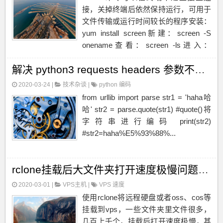
接，关掉终端后依然保持运行，可用于
文件传输或运行时间较长的程序安装：
yum install screen新建：screen -S
onename查看：screen -ls进入：
screen -r onename完全退出：exit，相
解决 python3 requests headers 参数不能有中文
当于直接关掉终端窗口保持会话退...
2020-03-24 |
技术杂谈
|
python
编码
from urllib import parse str1 = 'haha哈
哈' str2 = parse.quote(str1) #quote()将
字符串进行编码 print(str2)
#str2=haha%E5%93%88%...
rclone挂载后大文件夹打开速度极慢问题解决
2020-03-01 |
VPS主机
|
VPS
速度
使用rclone将远程硬盘或者oss、cos等
挂载到vps，一些文件夹里文件很多，
几百上千个，挂载后打开速度极慢，甚