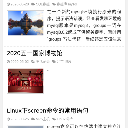
2020-05-20 |
SQL数据
|
数据库
mysql
在一个新的mysql环境执行原来的程
序，提示语法错误，经查看发现环境的
mysql版本是mysql8，groups一词在
mysql8.0.2起成了保留关键字，暂时用
`groups`写法代替，后续还是应该注意
避免，这种坑也是防不胜防。You have
2020五一国家博物馆
an error in your SQL synta...
2020-05-02 |
生活记录
|
北京
照片
...
Linux下screen命令的常用语句
2020-03-25 |
VPS主机
|
Linux
命令
screen命令可以在终端中建立独立连