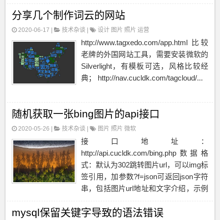
分享几个制作词云的网站
2020-06-17 |
技术杂谈
|
设计
图片
照片
运营
http://www.tagxedo.com/app.html 比较
老牌的外国网站工具，需要安装微软的
Silverlight，有模板可选，风格比较经
典； http://nav.cucldk.com/tagcloud/...
随机获取一张bing图片的api接口
2020-05-26 |
技术杂谈
|
图片
照片
微软
接口地址：
http://api.cucldk.com/bing.php数据格
式：默认为302跳转图片url，可以img标
签引用，加参数?f=json可返回json字符
串，包括图片url地址和文字介绍，示例
如下{"url":"http:\/\/static.cucldk....
mysql保留关键字导致的语法错误