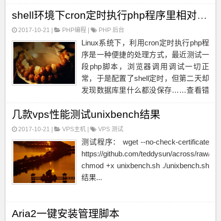
写localhost，网页反应就会出现比较慢
shell环境下cron定时执行php程序里相对引用的问题
的情况，一般一页都需要1秒以上...
2017-10-21 |
PHP编程
|
PHP
后台
Linux系统下，利用cron定时执行php程
序是一种便捷的处理方式，最近测试一
段php脚本，浏览器调用调试一切正
常，于是配置了shell定时，但第二天却
发现数据库里什么都没保存……查看错
误日志，说是php某行错误，去查看这
几款vps性能测试unixbench结果
一行代码，发现是一个相对引用，之前
这段脚本也定时执行过，执行的程...
2017-10-21 |
VPS主机
|
VPS
测试
测试程序： wget --no-check-certificate
https://github.com/teddysun/across/raw/ma
chmod +x unixbench.sh ./unixbench.sh
结果...
Aria2一键安装管理脚本