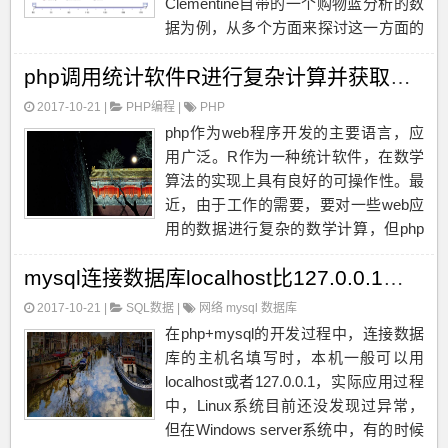
Clementine自带的一个购物篮分析的数
据为例，从多个方面来探讨这一方面的
内容。关联分析要解决的主要问题是：
php调用统计软件R进行复杂计算并获取结果的技术实现
一群用户购买了很多产品之后，哪些产
品同时购买的几率比较高？买了A产品
2017-10-21 |
PHP编程
|
PHP
的同时买哪个产品的几率比...
php作为web程序开发的主要语言，应
用广泛。R作为一种统计软件，在数学
算法的实现上具有良好的可操作性。最
近，由于工作的需要，要对一些web应
用的数据进行复杂的数学计算，但php
本身虽然可以写一些数学算法，但仍难
mysql连接数据库localhost比127.0.0.1慢的问题
以满足需求，数十行代码的效率抵不上
R中的一个函数，经过研究，最终实现
2017-10-21 |
SQL数据
|
网络
mysql
数据库
了在ph...
在php+mysql的开发过程中，连接数据
库的主机名填写时，本机一般可以用
localhost或者127.0.0.1，实际应用过程
中，Linux系统目前还没发现过异常，
但在Windows server系统中，有的时候